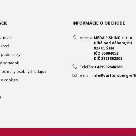
CIE
INFORMÁCIE O OBCHODE
ormulár
Adresa:
MEDA FISHING s. r. o.
Dlhá nad Váhom,191
ľkostí
927 05 Šaľa
IČO 55084052
 podmienky
DIČ 2121862303
ý poriadok
Telefón:
+421902646288
 ochrany osobných údajov
e-mail:
info@carltorsberg-offi
 o cookies
a