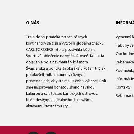
O NÁS
INFORMÁ
Traja dobrí priatelia z troch rôznych
Výmenný f
kontinentov sa zišli a vytvorili globálnu značku
Tabuľky ve
CARL TORSBERG, ktorá pozdvihla ležérne
Obchodné
športové oblečenie na vyššiu úroveň. Kolekcia
oblečenia bola navrhnutá v krásnom
Reklamačn
Švajčiarsku a ponúka širokú škálu košelí, tričiek,
Podmienky
polokošelí, mikín a búnd v rôznych
Informácie
prevedeniach, aby ste mali z čoho vyberať. Boli
sme inšpirovaní bohatou škandinávskou
Kontakty
kultúrou a sviežosťou karibských ostrovov.
Reklamáci
Naše designy sa ideálne hodia k vášmu
aktívnemu životnému štýlu.