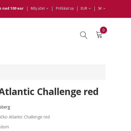
 nad 100 eur
Môj účet
Prihlásiť sa
EUR
SK
0
Atlantic Challenge red
sberg
ičko Atlantic Challenge red
ladom