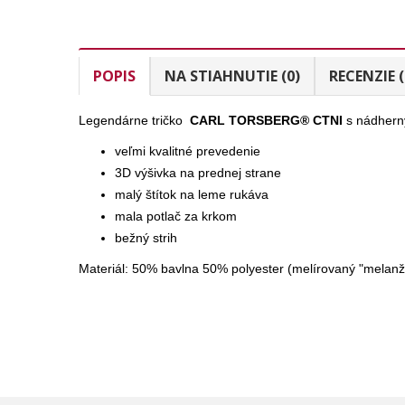
POPIS
NA STIAHNUTIE (0)
RECENZIE (
Legendárne tričko
CARL TORSBERG® CTNI
s nádhern
veľmi kvalitné prevedenie
3D výšivka na prednej strane
malý štítok na leme rukáva
mala potlač za krkom
bežný strih
Materiál: 50% bavlna 50% polyester (melírovaný "melanž"