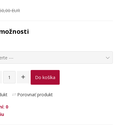
50,00 EUR
možnosti
rte ---
Do košíka
dukt
Porovnať produkt
í: 0
iu