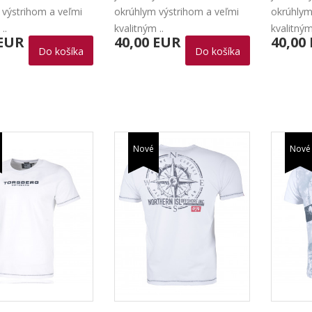
 výstrihom a veľmi
okrúhlym výstrihom a veľmi
okrúhlym
..
kvalitným ..
kvalitným
 EUR
40,00 EUR
40,00
Do košíka
Do košíka
Nové
Nové