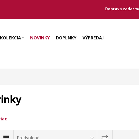
Doprava zadarmo
KOLEKCIA
NOVINKY
DOPLNKY
VÝPREDAJ
inky
ORSBERG®
viac
Predvolené