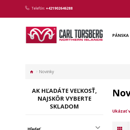
Telefón:
+421902646288
PÁNSKA 
Novinky
Nov
AK HĽADÁTE VEĽKOSŤ,
NAJSKÔR VYBERTE
SKLADOM
CARL T
Ukázať 
Hľadať