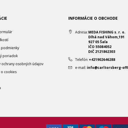
CIE
INFORMÁCIE O OBCHODE
ormulár
Adresa:
MEDA FISHING s. r. o.
Dlhá nad Váhom,191
ľkostí
927 05 Šaľa
IČO 55084052
 podmienky
DIČ 2121862303
ý poriadok
Telefón:
+421902646288
 ochrany osobných údajov
e-mail:
info@carltorsberg-offi
 o cookies
a