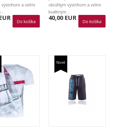
 výstrihom a veľmi
okrúhlym výstrihom a veľmi
 ..
kvalitným ..
 EUR
40,00 EUR
Do košíka
Do košíka
Nové