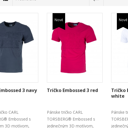
Nové
Nové
Embossed 3 navy
Tričko Embossed 3 red
Tričko
white
ričko CARL
Pánske tričko CARL
Pánske t
G® Embossed s
TORSBERG® Embossed s
TORSBE
ým 3D motívom,
jedinečným 3D motívom,
jedineč