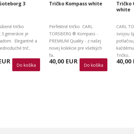
Goteborg 3
Tričko Kompass white
Tričko
white
úbené tričko
Perfektné tričko CARL
CARL TO
 3.generácie je
TORSBERG ® Kompass -
svojou š
ladom. Elegantné a
PREMIUM Quality - z našej
potlačou
ednoduché trič..
novej kolekcie pre všetkých
každému 
fa..
Tričko..
 EUR
40,00 EUR
40,00
Do košíka
Do košíka