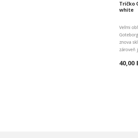
Tričko 
white
Veľmi obľ
Goteborg
znova sk
zároveň j
40,00