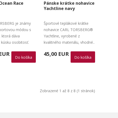
 Ocean Race
Pánske krátke nohavice
Yachtline navy
RSBERG je známy
Športové teplákové krátke
portovou módou s
nohavice CARL TORSBERG®
, ktorá dáva
Yachtline, vyrobené z
kúsku osobitosť.
kvalitného materiálu, vhodné..
 EUR
45,00 EUR
Do košíka
Do košíka
Zobrazené 1 až 8 z 8 (1 stránok)