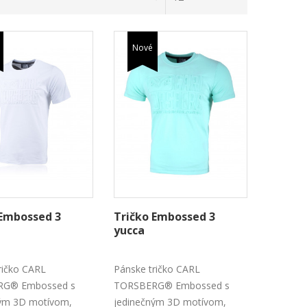
Nové
 Embossed 3
Tričko Embossed 3
yucca
ričko CARL
Pánske tričko CARL
RG® Embossed s
TORSBERG® Embossed s
ným 3D motívom,
jedinečným 3D motívom,