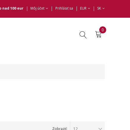
 nad 100 eur
Môj účet
Prihlásiť sa
EUR
SK
0
12
Zobraziť: