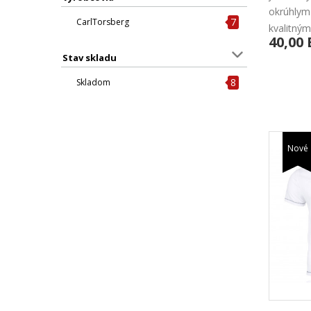
okrúhlym
7
CarlTorsberg
kvalitným 
40,00
Stav skladu
8
Skladom
Nové