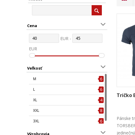
Cena
EUR -
EUR
Veľkosť
6
M
6
L
Tričko 
4
XL
8
XXL
Pánske t
6
3XL
TORSBER
jedinečn
Výrobcovia