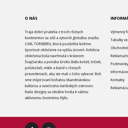
O NÁS
INFORMÁ
Traja dobrí priatelia z troch rôznych
Výmenný f
kontinentov sa zišli a vytvorili globálnu značku
Tabuľky ve
CARL TORSBERG, ktorá pozdvihla ležérne
Obchodné
športové oblečenie na vyššiu úroveň. Kolekcia
oblečenia bola navrhnutá v krásnom
Reklamačn
Švajčiarsku a ponúka širokú škálu košelí, tričiek,
Podmienky
polokošelí, mikín a búnd v rôznych
Informácie
prevedeniach, aby ste mali z čoho vyberať. Boli
sme inšpirovaní bohatou škandinávskou
Kontakty
kultúrou a sviežosťou karibských ostrovov.
Reklamáci
Naše designy sa ideálne hodia k vášmu
aktívnemu životnému štýlu.