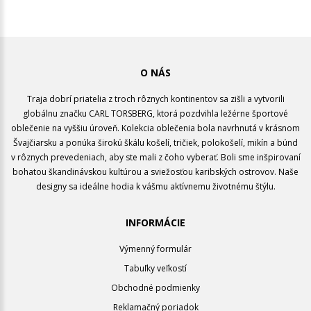
O NÁS
Traja dobrí priatelia z troch rôznych kontinentov sa zišli a vytvorili
globálnu značku CARL TORSBERG, ktorá pozdvihla ležérne športové
oblečenie na vyššiu úroveň. Kolekcia oblečenia bola navrhnutá v krásnom
Švajčiarsku a ponúka širokú škálu košelí, tričiek, polokošelí, mikín a búnd
v rôznych prevedeniach, aby ste mali z čoho vyberať. Boli sme inšpirovaní
bohatou škandinávskou kultúrou a sviežosťou karibských ostrovov. Naše
designy sa ideálne hodia k vášmu aktívnemu životnému štýlu.
INFORMÁCIE
Výmenný formulár
Tabuľky veľkostí
Obchodné podmienky
Reklamačný poriadok