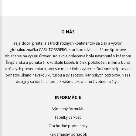
O NÁS
Traja dobrí priatelia z troch rôznych kontinentov sa zišli a vytvorili
globálnu značku CARL TORSBERG, ktorá pozdvihla ležérne športové
oblečenie na vyššiu úroveň. Kolekcia oblečenia bola navrhnutá v krásnom
Švajčiarsku a ponúka širokú škálu košelí, tričiek, polokošelí, mikín a búnd
v rôznych prevedeniach, aby ste mali z čoho vyberať. Boli sme inšpirovaní
bohatou škandinávskou kultúrou a sviežosťou karibských ostrovov. Naše
designy sa ideálne hodia k vášmu aktívnemu životnému štýlu.
INFORMÁCIE
Výmenný formulár
Tabuľky veľkostí
Obchodné podmienky
Reklamačný poriadok