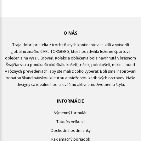
O NÁS
Traja dobrí priatelia z troch rôznych kontinentov sa zišli a vytvorili
globálnu značku CARL TORSBERG, ktorá pozdvihla ležérne športové
oblečenie na vyššiu úroveň. Kolekcia oblečenia bola navrhnutá v krásnom
Švajčiarsku a ponúka širokú škálu košelí, tričiek, polokošelí, mikín a búnd
v rôznych prevedeniach, aby ste mali z čoho vyberať. Boli sme inšpirovaní
bohatou škandinávskou kultúrou a sviežosťou karibských ostrovov. Naše
designy sa ideálne hodia k vášmu aktívnemu životnému štýlu.
INFORMÁCIE
Výmenný formulár
Tabuľky veľkostí
Obchodné podmienky
Reklamačný poriadok