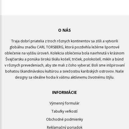
O NÁS
Traja dobrí priatelia z troch rôznych kontinentov sa zišli a vytvorili
globálnu značku CARL TORSBERG, ktorá pozdvihla ležérne športové
oblečenie na vyššiu úroveň. Kolekcia oblečenia bola navrhnutá v krásnom
Švajčiarsku a ponúka širokú škálu košelí, tričiek, polokošelí, mikín a búnd
v rôznych prevedeniach, aby ste mali z čoho vyberať. Boli sme inšpirovaní
bohatou škandinávskou kultúrou a sviežosťou karibských ostrovov. Naše
designy sa ideálne hodia k vášmu aktívnemu životnému štýlu.
INFORMÁCIE
Výmenný formulár
Tabuľky veľkostí
Obchodné podmienky
Reklamačný poriadok