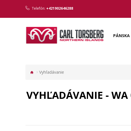
Telefón:
+421902646288
PÁNSKA 
Vyhľadávanie
VYHĽADÁVANIE - WA 0