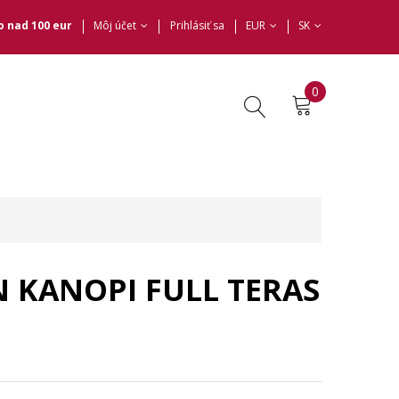
 nad 100 eur
Môj účet
Prihlásiť sa
EUR
SK
0
IN KANOPI FULL TERAS