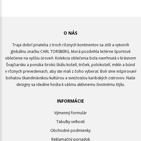
O NÁS
Traja dobrí priatelia z troch rôznych kontinentov sa zišli a vytvorili
globálnu značku CARL TORSBERG, ktorá pozdvihla ležérne športové
oblečenie na vyššiu úroveň. Kolekcia oblečenia bola navrhnutá v krásnom
Švajčiarsku a ponúka širokú škálu košelí, tričiek, polokošelí, mikín a búnd
v rôznych prevedeniach, aby ste mali z čoho vyberať. Boli sme inšpirovaní
bohatou škandinávskou kultúrou a sviežosťou karibských ostrovov. Naše
designy sa ideálne hodia k vášmu aktívnemu životnému štýlu.
INFORMÁCIE
Výmenný formulár
Tabuľky veľkostí
Obchodné podmienky
Reklamačný poriadok