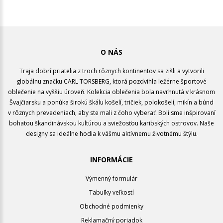
O NÁS
Traja dobrí priatelia z troch rôznych kontinentov sa zišli a vytvorili
globálnu značku CARL TORSBERG, ktorá pozdvihla ležérne športové
oblečenie na vyššiu úroveň. Kolekcia oblečenia bola navrhnutá v krásnom
Švajčiarsku a ponúka širokú škálu košelí, tričiek, polokošelí, mikín a búnd
v rôznych prevedeniach, aby ste mali z čoho vyberať. Boli sme inšpirovaní
bohatou škandinávskou kultúrou a sviežosťou karibských ostrovov. Naše
designy sa ideálne hodia k vášmu aktívnemu životnému štýlu.
INFORMÁCIE
Výmenný formulár
Tabuľky veľkostí
Obchodné podmienky
Reklamačný poriadok