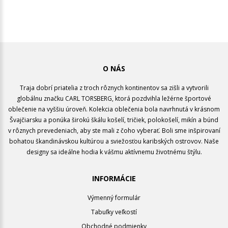
O NÁS
Traja dobrí priatelia z troch rôznych kontinentov sa zišli a vytvorili
globálnu značku CARL TORSBERG, ktorá pozdvihla ležérne športové
oblečenie na vyššiu úroveň. Kolekcia oblečenia bola navrhnutá v krásnom
Švajčiarsku a ponúka širokú škálu košelí, tričiek, polokošelí, mikín a búnd
v rôznych prevedeniach, aby ste mali z čoho vyberať. Boli sme inšpirovaní
bohatou škandinávskou kultúrou a sviežosťou karibských ostrovov. Naše
designy sa ideálne hodia k vášmu aktívnemu životnému štýlu.
INFORMÁCIE
Výmenný formulár
Tabuľky veľkostí
Obchodné podmienky