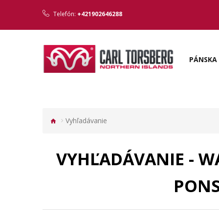
Telefón:
+421902646288
PÁNSKA 
Vyhľadávanie
VYHĽADÁVANIE - W
PONS