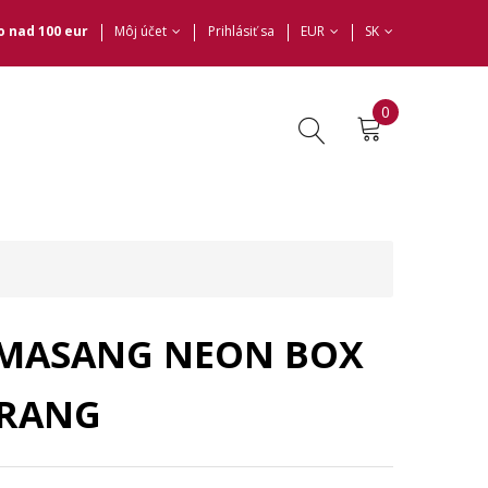
 nad 100 eur
Môj účet
Prihlásiť sa
EUR
SK
0
MEMASANG NEON BOX
ARANG